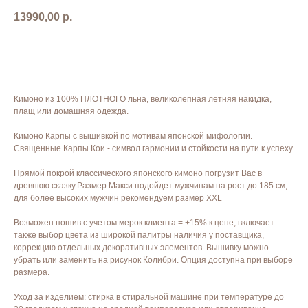
13990,00
р.
ЗАКАЗАТЬ
Кимоно из 100% ПЛОТНОГО льна, великолепная летняя накидка,
плащ или домашняя одежда.
Кимоно Карпы с вышивкой по мотивам японской мифологии.
Священные Карпы Кои - символ гармонии и стойкости на пути к успеху.
Прямой покрой классического японского кимоно погрузит Вас в
древнюю сказку.Размер Макси подойдет мужчинам на рост до 185 см,
для более высоких мужчин рекомендуем размер XXL
Возможен пошив с учетом мерок клиента = +15% к цене, включает
также выбор цвета из широкой палитры наличия у поставщика,
коррекцию отдельных декоративных элементов. Вышивку можно
убрать или заменить на рисунок Колибри. Опция доступна при выборе
размера.
Уход за изделием: стирка в стиральной машине при температуре до